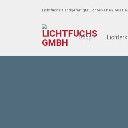
Skip
Lichtfuchs: Handgefertigte Lichterketten. Aus De
to
content
Shop
Lichterk