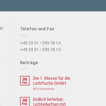
el
Telefon und Fax
+49 33 31 • 299 78 14
+49 33 31 • 299 78 15
t
Beiträge
Die 1. Messe für die
06
Sep.
Lichtfuchs GmbH
97
Kommentare
Endlich lieferbar:
08
Aug.
Lichterketten mit